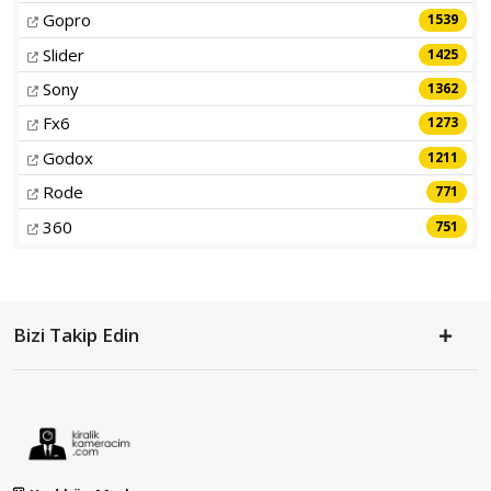
Gopro
1539
Slider
1425
Sony
1362
Fx6
1273
Godox
1211
Rode
771
360
751
Bizi Takip Edin