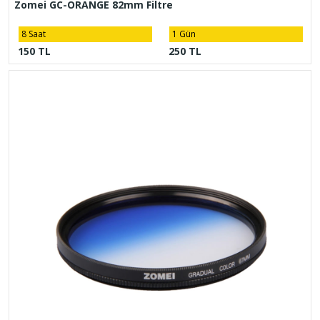
Zomei GC-ORANGE 82mm Filtre
8 Saat
1 Gün
150 TL
250 TL