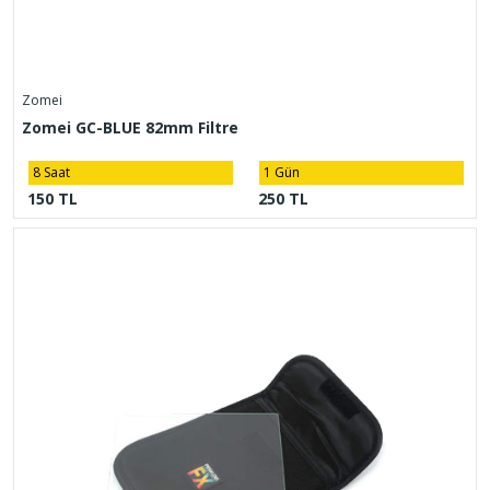
Zomei
Zomei GC-BLUE 82mm Filtre
8 Saat
1 Gün
150 TL
250 TL