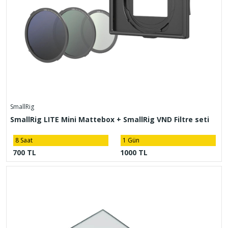
SmallRig
SmallRig LITE Mini Mattebox + SmallRig VND Filtre seti
8 Saat
1 Gün
700 TL
1000 TL