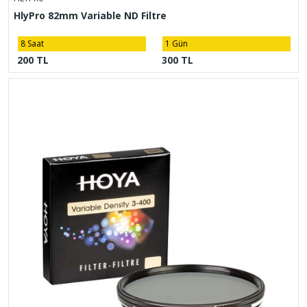
HlyPro 82mm Variable ND Filtre
8 Saat
1 Gün
200 TL
300 TL