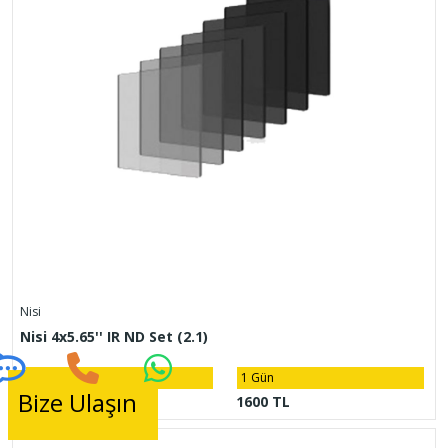
Nisi
Nisi 4x5.65'' IR ND Set (2.1)
8 Saat
1 Gün
Bize Ulaşın
1200 TL
1600 TL