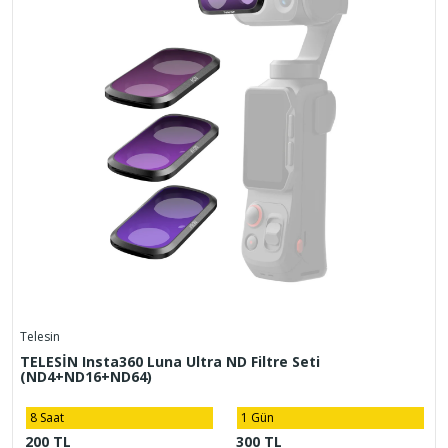
Telesin
TELESİN Insta360 Luna Ultra ND Filtre Seti
(ND4+ND16+ND64)
8 Saat
1 Gün
200 TL
300 TL