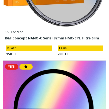
K&F Concept
K&F Concept NANO-C Serisi 82mm HMC-CPL Filtre Slim
8 Saat
1 Gün
150 TL
250 TL
YENİ