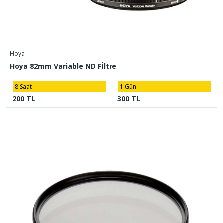
Hoya
Hoya 82mm Variable ND Fİltre
8 Saat
1 Gün
200 TL
300 TL