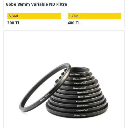
Gobe 86mm Variable ND Fİltre
8 Saat
1 Gün
300 TL
400 TL