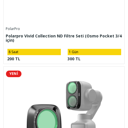
PolarPro
Polarpro Vivid Collection ND Filtre Seti (Osmo Pocket 3/4
için)
8 Saat
1 Gün
200 TL
300 TL
YENİ