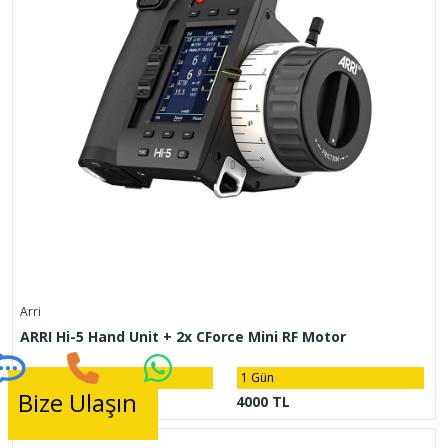
Arri
ARRI Hi-5 Hand Unit + 2x CForce Mini RF Motor
8 Saat
1 Gün
Bize Ulaşın
3000 TL
4000 TL