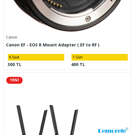
Canon
Canon EF - EOS R Mount Adapter ( EF to RF )
8 Saat
1 Gün
300 TL
400 TL
YENİ