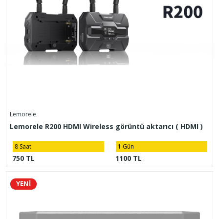
Lemorele
Lemorele R200 HDMI Wireless görüntü aktarıcı ( HDMI )
8 Saat
1 Gün
750 TL
1100 TL
YENİ