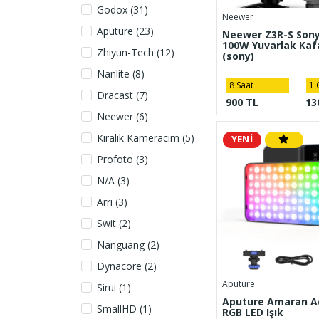
Godox (31)
Neewer
Aputure (23)
Neewer Z3R-S Son
100W Yuvarlak Kafa
Zhiyun-Tech (12)
(sony)
Nanlite (8)
8 Saat
1 
Dracast (7)
900 TL
13
Neewer (6)
Kiralık Kameracım (5)
YENİ
Profoto (3)
N/A (3)
Arri (3)
Swit (2)
Nanguang (2)
Dynacore (2)
Aputure
Sirui (1)
Aputure Amaran A
SmallHD (1)
RGB LED Işık