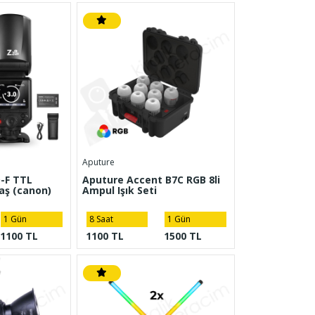
Aputure
-F TTL
Aputure Accent B7C RGB 8li
aş (canon)
Ampul Işık Seti
1 Gün
8 Saat
1 Gün
1100 TL
1100 TL
1500 TL