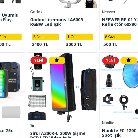
Godox
Neewer
y Uyumlu
 Flaşı
Godox Litemons LA600R
NEEWER RF-01 Y
RGBW Led Işık
Reflektör 60x90
Gün
8 Saat
1 Gün
8 Saat
00 TL
2400 TL
3000 TL
500 TL
YENİ
YENİ
Nanlite
Sirui
ce 25c
Nanlite FC-120
Sirui A200R-L 200W Şişme
Spot Işık
RGB LED Video Işığı