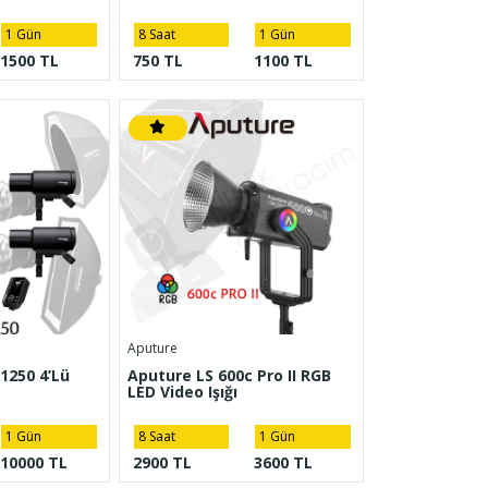
1 Gün
8 Saat
1 Gün
1500 TL
750 TL
1100 TL
Aputure
1250 4’Lü
Aputure LS 600c Pro II RGB
LED Video Işığı
1 Gün
8 Saat
1 Gün
10000 TL
2900 TL
3600 TL