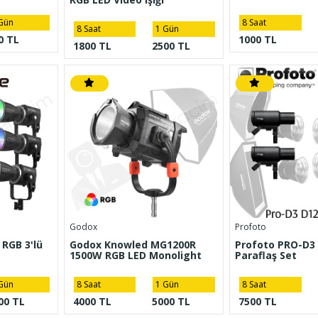
Gün
8 Saat
8 Saat
1 Gün
0 TL
1000 TL
1800 TL
2500 TL
Godox
Profoto
RGB 3'lü
Godox Knowled MG1200R
Profoto PRO-D3 
1500W RGB LED Monolight
Paraflaş Set
Gün
8 Saat
1 Gün
8 Saat
00 TL
4000 TL
5000 TL
7500 TL