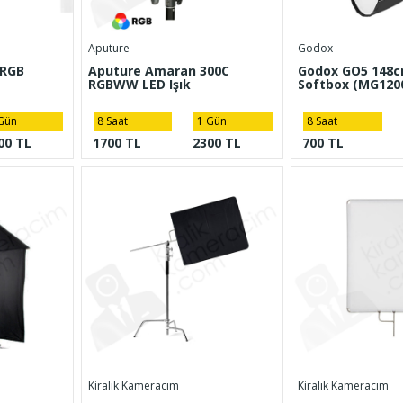
Aputure
Godox
 RGB
Aputure Amaran 300C
Godox GO5 148
RGBWW LED Işık
Softbox (MG1200
Gün
8 Saat
1 Gün
8 Saat
00 TL
1700 TL
2300 TL
700 TL
Kiralık Kameracım
Kiralık Kameracım