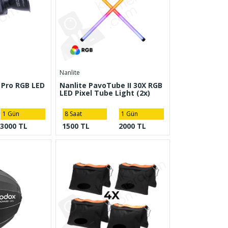
Nanlite
 Pro RGB LED
Nanlite PavoTube II 30X RGB
LED Pixel Tube Light (2x)
1 Gün
8 Saat
1 Gün
3000 TL
1500 TL
2000 TL