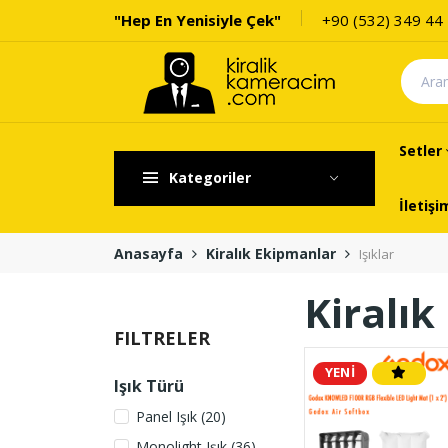
"Hep En Yenisiyle Çek"
+90 (532) 349 44
Setler
Kategoriler
İletişi
Anasayfa
Kiralık Ekipmanlar
Işıklar
Kiralık
FILTRELER
YENİ
Işık Türü
Panel Işık (20)
Monolight Işık (36)