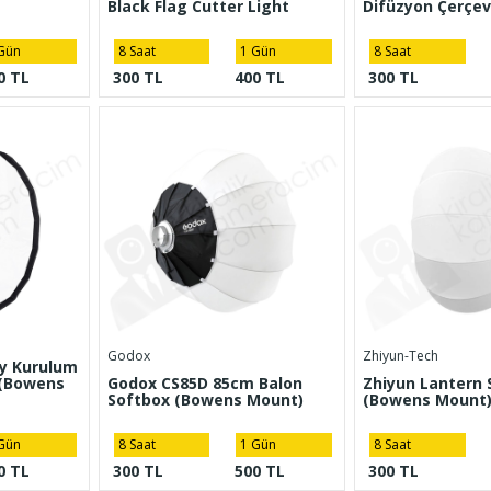
Black Flag Cutter Light
Difüzyon Çerçe
Gün
8 Saat
1 Gün
8 Saat
0 TL
300 TL
400 TL
300 TL
Godox
Zhiyun-Tech
y Kurulum
 (Bowens
Godox CS85D 85cm Balon
Zhiyun Lantern 
Softbox (Bowens Mount)
(Bowens Mount
Gün
8 Saat
1 Gün
8 Saat
0 TL
300 TL
500 TL
300 TL