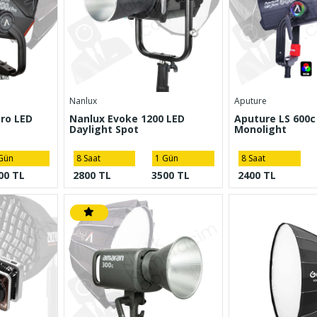
Nanlux
Aputure
Pro LED
Nanlux Evoke 1200 LED
Aputure LS 600c
Daylight Spot
Monolight
Gün
8 Saat
1 Gün
8 Saat
00 TL
2800 TL
3500 TL
2400 TL