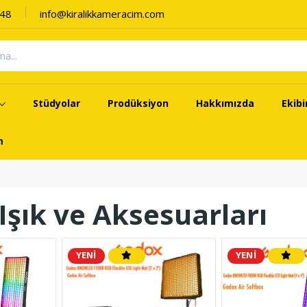
 48
info@kiralikkameracim.com
Stüdyolar
Prodüksiyon
Hakkımızda
Ekib
m
 Işık ve Aksesuarları
YENİ
YENİ