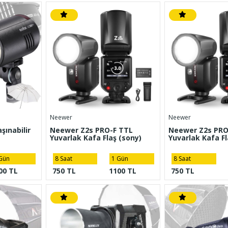
Neewer
Neewer
ınabilir
Neewer Z2s PRO-F TTL
Neewer Z2s PRO
Yuvarlak Kafa Flaş (sony)
Yuvarlak Kafa Fl
Gün
8 Saat
1 Gün
8 Saat
00 TL
750 TL
1100 TL
750 TL