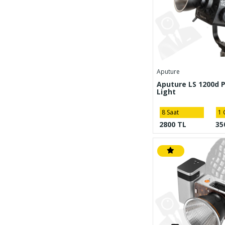
Aputure
Aputure LS 1200d 
Light
8 Saat
1 
2800 TL
35