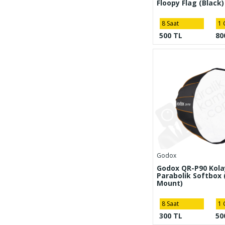
Floopy Flag (Black)
8 Saat
1 
500 TL
80
Godox
Godox QR-P90 Kola
Parabolik Softbox
Mount)
8 Saat
1 
300 TL
50