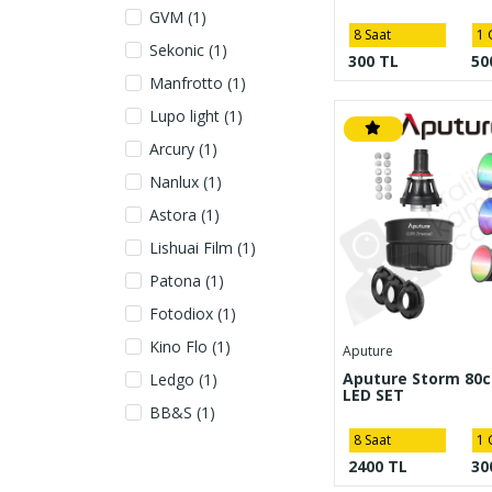
GVM (1)
8 Saat
1 
Sekonic (1)
300 TL
50
Manfrotto (1)
Lupo light (1)
Arcury (1)
Nanlux (1)
Astora (1)
Lishuai Film (1)
Patona (1)
Fotodiox (1)
Kino Flo (1)
Aputure
Aputure Storm 80c 
Ledgo (1)
LED SET
BB&S (1)
8 Saat
1 
2400 TL
30