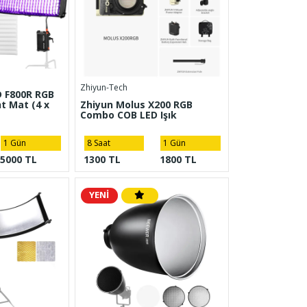
Zhiyun-Tech
 F800R RGB
ht Mat (4 x
Zhiyun Molus X200 RGB
Combo COB LED Işık
1 Gün
8 Saat
1 Gün
5000 TL
1300 TL
1800 TL
YENİ