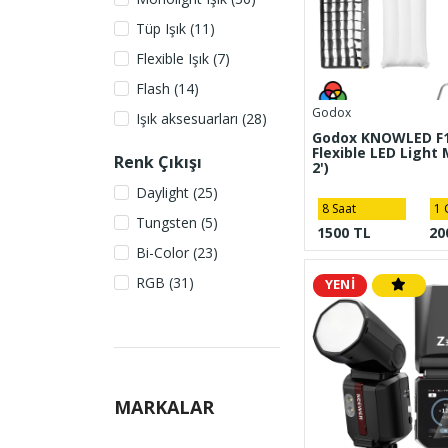
Tüp Işık (11)
Flexible Işık (7)
Flash (14)
Godox
Işık aksesuarları (28)
Godox KNOWLED F
Flexible LED Light 
Renk Çıkışı
2')
Daylight (25)
8 Saat
1 
Tungsten (5)
1500 TL
20
Bi-Color (23)
RGB (31)
YENİ
MARKALAR