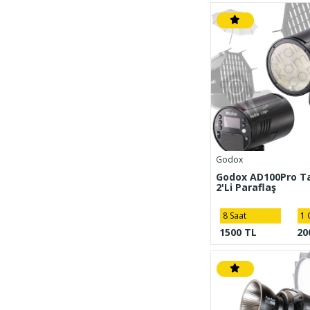
Godox
Godox AD100Pro Taş
2'Li Paraflaş
8 Saat
1 
1500 TL
20