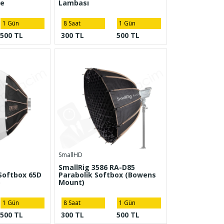
ve
Lambası
1 Gün
8 Saat
1 Gün
500 TL
300 TL
500 TL
SmallHD
SmallRig 3586 RA-D85
Softbox 65D
Parabolik Softbox (Bowens
)
Mount)
1 Gün
8 Saat
1 Gün
500 TL
300 TL
500 TL