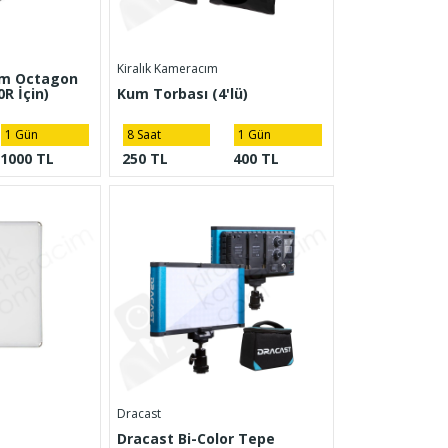
Kiralık Kameracım
cm Octagon
R İçin)
Kum Torbası (4'lü)
1 Gün
8 Saat
1 Gün
1000 TL
250 TL
400 TL
Dracast
Dracast Bi-Color Tepe