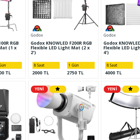
Godox
Godox
100R RGB
Godox KNOWLED F200R RGB
Godox KNOWLED
Mat (1 x
Flexible LED Light Mat (2 x
Flexible LED Lig
2')
4')
Gün
8 Saat
1 Gün
8 Saat
00 TL
2000 TL
2750 TL
4000 TL
YENİ
YENİ