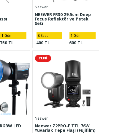
Neewer
NEEWER FR30 29.5cm Deep
assı
Focus Reflektör ve Petek
Seti
1 Gün
8 Saat
1 Gün
750 TL
400 TL
600 TL
YENİ
Neewer
C RGBW LED
Neewer Z2PRO-F TTL 76W
Yuvarlak Tepe Flaşı (Fujifilm)