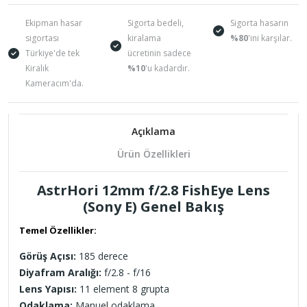
Ekipman hasar
Sigorta bedeli,
Sigorta hasarın
sigortası
kiralama
%80
'ini karşılar.
Türkiye'de tek
ücretinin sadece
Kiralık
%10
'u kadardır.
Kameracım'da.
Açıklama
Ürün Özellikleri
AstrHori 12mm f/2.8 FishEye Lens
(Sony E)
Genel Bakış
Temel Özellikler:
Görüş Açısı:
185 derece
Diyafram Aralığı:
f/2.8 - f/16
Lens Yapısı:
11 element 8 grupta
Odaklama:
Manuel odaklama