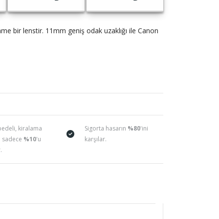
e bir lenstir. 11mm geniş odak uzaklığı ile Canon
bedeli, kiralama
Sigorta hasarın
%80
'ini
n sadece
%10
'u
karşılar.
.