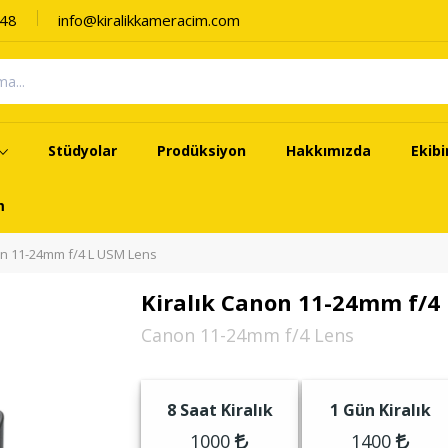
 48
info@kiralikkameracim.com
Stüdyolar
Prodüksiyon
Hakkımızda
Ekib
m
n 11-24mm f/4 L USM Lens
Kiralık Canon 11-24mm f/4
Canon 11-24mm f/4 Lens
8 Saat Kiralık
1 Gün Kiralık
1000
1400