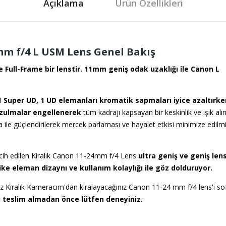
Açıklama
Ürün Özellikleri
m f/4 L USM Lens
Genel Bakış
 Full-Frame bir lenstir. 11mm geniş odak uzaklığı ile Canon L
 1 Super UD, 1 UD elemanları kromatik sapmaları iyice azaltırke
bozulmalar engellenerek
tüm kadrajı kapsayan bir keskinlik ve ışık alı
e güçlendirilerek mercek parlaması ve hayalet etkisi minimize edilmi
cih edilen Kiralık Canon 11-24mm f/4 Lens
ultra geniş ve geniş lens
ike eleman dizaynı ve kullanım kolaylığı ile göz dolduruyor.
 Kiralık Kameracım'dan kiralayacağınız Canon 11-24 mm f/4 lens'i so
 teslim almadan önce lütfen deneyiniz.