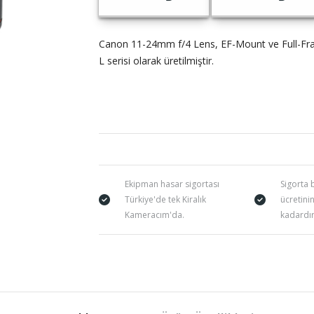
Canon 11-24mm f/4 Lens, EF-Mount ve Full-Fram
L serisi olarak üretilmiştir.
Ekipman hasar sigortası
Sigorta 
Türkiye'de tek Kiralık
ücretini
Kameracım'da.
kadardır