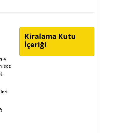
Kiralama Kutu
İçeriği
n 4
mı söz
ş,
leri
ft