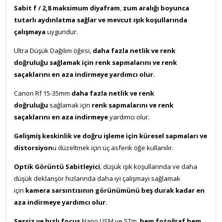
Sabit f / 2,8 maksimum diyafram
,
zum aralığı boyunca
tutarlı aydınlatma sağlar ve mevcut ışık koşullarında
çalışmaya
uygundur.
Ultra Düşük Dağılım öğesi,
daha fazla netlik ve renk
doğruluğu sağlamak için renk sapmalarını ve renk
saçaklarını en aza indirmeye yardımcı olur.
Canon Rf 15-35mm
daha fazla netlik ve renk
doğruluğu
sağlamak için
renk sapmalarını ve renk
saçaklarını en aza indirmeye
yardımcı olur.
Gelişmiş keskinlik ve doğru işleme için küresel sapmaları ve
distorsiyon
u düzeltmek için üç asferik öğe kullanılır.
Optik Görüntü Sabitleyici
, düşük ışık koşullarında ve daha
düşük deklanşör hızlarında daha iyi çalışmayı sağlamak
için
kamera sarsıntısının görünümünü beş durak kadar en
aza indirmeye yardımcı olur.
Sessiz ve hızlı focus
Nano USM ve STm,
hem fotoğraf hem