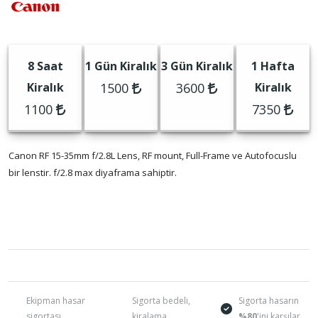
8 Saat
1 Gün Kiralık
3 Gün Kiralık
1 Hafta
Kiralık
1500
3600
Kiralık
1100
7350
Canon RF 15-35mm f/2.8L Lens, RF mount, Full-Frame ve Autofocuslu
bir lenstir. f/2.8 max diyaframa sahiptir.
Ekipman hasar
Sigorta bedeli,
Sigorta hasarın
sigortası
kiralama
%80
'ini karşılar.